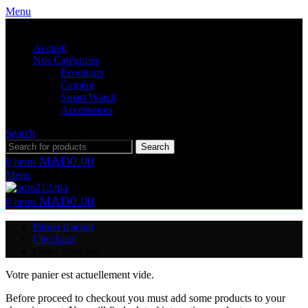
Menu
Accueil
Nos Catégories
Écouteurs
Caméra
Smart Watch
Accessoires
Search
Search
MAD
0.00
0
items
Menu
MAD
0.00
0
items
Panier d'achat
Checkout
Order complete
Votre panier est actuellement vide.
Before proceed to checkout you must add some products to your