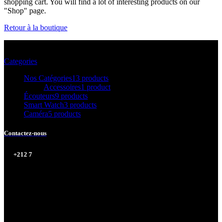
shopping cart. You will find a lot of interesting products on our
"Shop" page.
Retour à la boutique
Categories
Nos Catégories
13 products
Accessoires
1 product
Écouteurs
9 products
Smart Watch
3 products
Caméra
5 products
Contactez-
nous
74612516
☎︎
+212 7
Aura Store Maroc est votre destination officielle pour les appareils
électroniques de haute performance
© 2026 - 2027 Aura Store. All Rights Reserved.